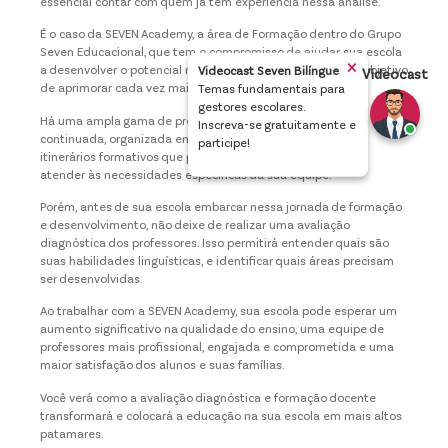
essencial contar com quem já tem experiência nessa análise.
É o caso da SEVEN Academy, a área de Formação dentro do Grupo
Seven Educacional, que tem o compromisso de ajudar sua escola
×
a desenvolver o potencial máximo dos professores, com o objetivo
Videocast Seven Bilíngue
Videocast
de aprimorar cada vez mais a qualidade do ensino.
Temas fundamentais para
gestores escolares.
Há uma ampla gama de programas de formação inicial e
Inscreva-se gratuitamente e
continuada, organizada em trilhas de desenvolvimento e
participe!
itinerários formativos que podem ser personalizados para
atender às necessidades específicas da sua equipe.
Porém, antes de sua escola embarcar nessa jornada de formação
e desenvolvimento, não deixe de realizar uma avaliação
diagnóstica dos professores. Isso permitirá entender quais são
suas habilidades linguísticas, e identificar quais áreas precisam
ser desenvolvidas.
Ao trabalhar com a SEVEN Academy, sua escola pode esperar um
aumento significativo na qualidade do ensino, uma equipe de
professores mais profissional, engajada e comprometida e uma
maior satisfação dos alunos e suas famílias.
Você verá como a avaliação diagnóstica e formação docente
transformará e colocará a educação na sua escola em mais altos
patamares.