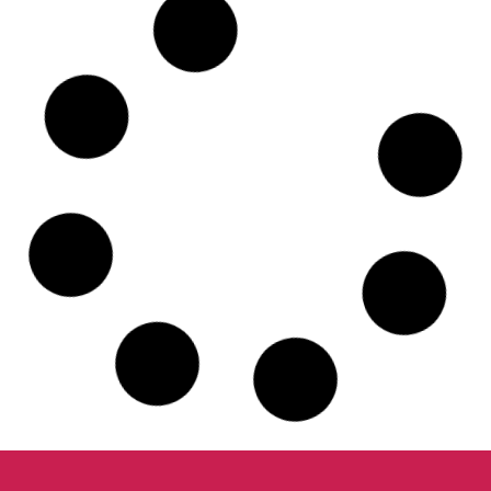
Copa do Mundo 2026: multiculturalidade e
diversidade em campo
BILINGUISMO
,
CULTURA E
CURIOSIDADES
Leia mais