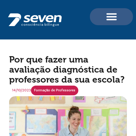
Portal do Aluno e Professor
Para Professores / For Teachers
Para Você e sua Família
Por que fazer uma
avaliação diagnóstica de
professores da sua escola?
14/10/2023
Formação de Professores