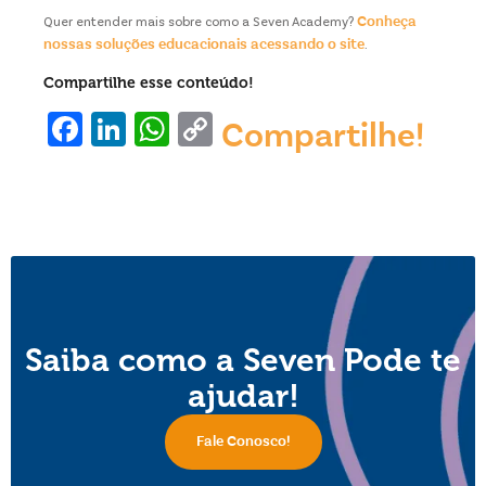
Conheça
Quer entender mais sobre como a Seven Academy?
nossas soluções educacionais acessando o site
.
Compartilhe esse conteúdo!
Facebook
LinkedIn
WhatsApp
Copy
Compartilhe!
Link
Saiba como a Seven Pode te
ajudar!
Fale Conosco!