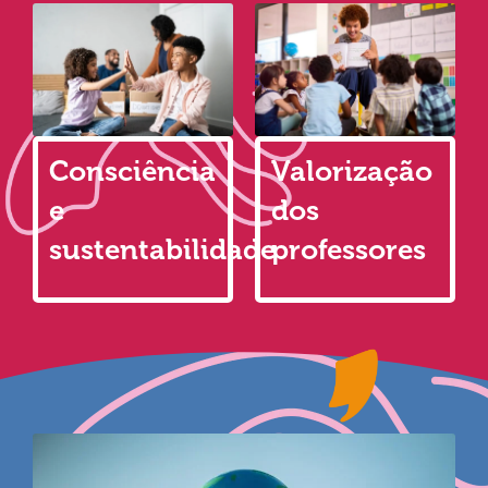
Consciência
Valorização
e
dos
sustentabilidade
professores