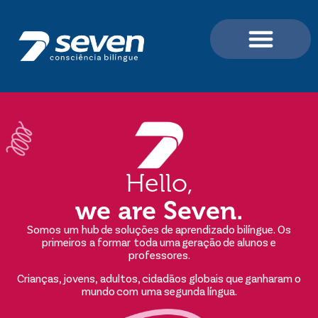
Portal do Aluno e Professor
Para Professores / For Teachers
Para Você e sua Família
Hello,
we are Seven.
Somos um hub de soluções de aprendizado bilíngue. Os
primeiros a formar toda uma geração de alunos e
professores.
Crianças, jovens, adultos, cidadãos globais que ganharam o
mundo com uma segunda língua.