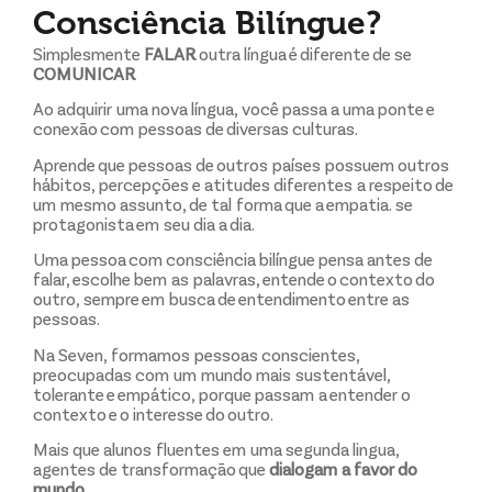
Consciência Bilíngue?
Simplesmente
FALAR
outra língua é diferente de se
COMUNICAR
Ao adquirir uma nova língua, você passa a uma ponte e
conexão com pessoas de diversas culturas.
Aprende que pessoas de outros países possuem outros
hábitos, percepções e atitudes diferentes a respeito de
um mesmo assunto, de tal forma que a empatia. se
protagonista em seu dia a dia.
Uma pessoa com consciência bilíngue pensa antes de
falar, escolhe bem as palavras, entende o contexto do
outro, sempre em busca de entendimento entre as
pessoas.
Na Seven, formamos pessoas conscientes,
preocupadas com um mundo mais sustentável,
tolerante e empático, porque passam a entender o
contexto e o interesse do outro.
Mais que alunos fluentes em uma segunda lingua,
agentes de transformação que
dialogam a favor do
mundo.