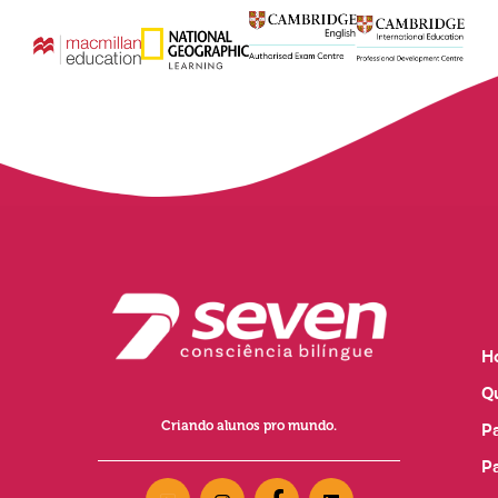
H
Q
Criando alunos pro mundo.
P
P