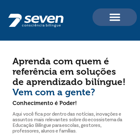
Portal do Aluno e Professor
Para Professores / For Teachers
Para Você e sua Família
Aprenda com quem é
referência em soluções
de aprendizado bilíngue!
Vem com a gente?
Conhecimento é Poder!
Aqui você fica por dentro das notícias, inovações e
assuntos mais relevantes sobre do ecossistema da
Educação Bilíngue para escolas, gestores,
professores, alunos e famílias.