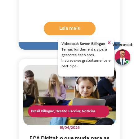
Leia mais
×
Videocast Seven Bilíngue
Videocast
Temas fundamentais para
gestores escolares.
Inscreva-se gratuitamente e
participe!
Brasil Bilíngue
,
Gestão Escolar
,
Notícias
15/04/2026
ECA Digital: o que muda para as