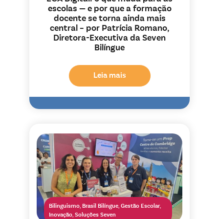
escolas — e por que a formação
docente se torna ainda mais
central – por Patrícia Romano,
Diretora-Executiva da Seven
Bilíngue
Leia mais
Bilinguismo
,
Brasil Bilíngue
,
Gestão Escolar
,
Inovação
,
Soluções Seven