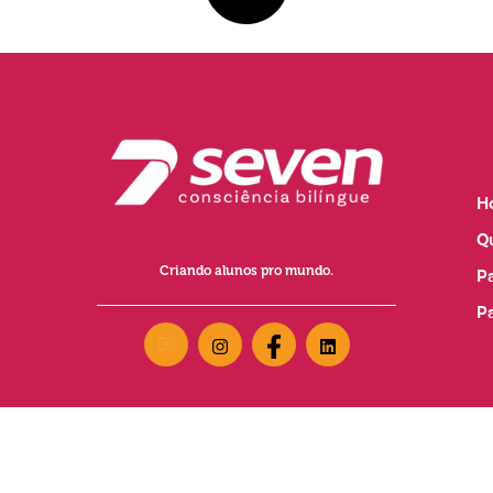
H
Q
Criando alunos pro mundo.
P
P