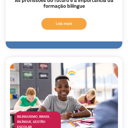
As profissões do futuro e a importância da
formação bilíngue
Leia mais
BILINGUISMO
,
BRASIL
BILÍNGUE
,
GESTÃO
ESCOLAR