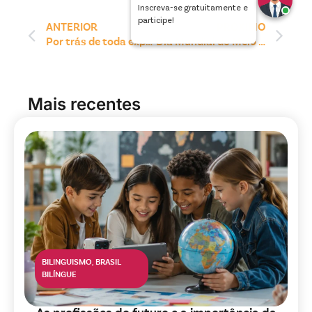
Inscreva-se gratuitamente e
participe!
ANTERIOR
PRÓXIMO
Por trás de toda experiência de aprendizagem bem estruturada, existe uma decisão pedagógica consciente
Dia Mundial do Meio Ambiente: a educação como ferramenta de transformação
Mais recentes
BILINGUISMO
,
BRASIL
BILÍNGUE