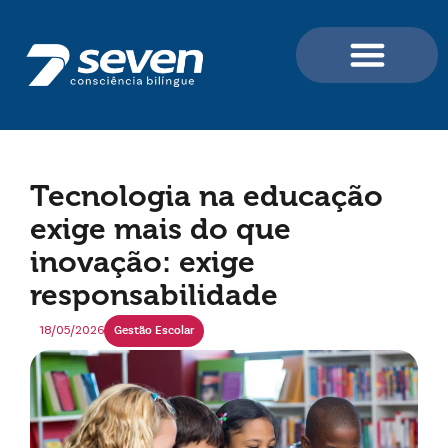
Portal do Aluno e Professor
Para Professores / For Teachers
Para Você e sua Família
Tecnologia na educação
exige mais do que
inovação: exige
responsabilidade
18/05/2026
Gestão Escolar