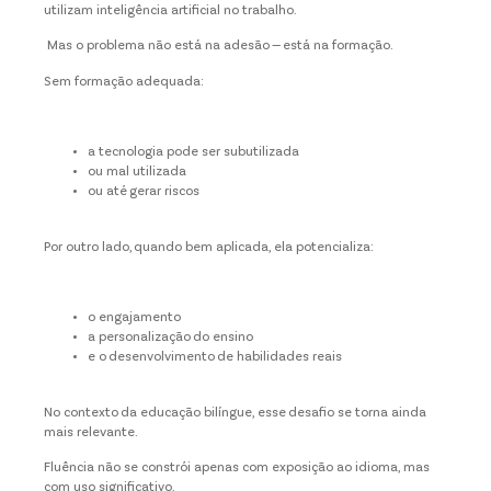
utilizam inteligência artificial no trabalho.
Mas o problema não está na adesão — está na formação.
Sem formação adequada:
a tecnologia pode ser subutilizada
ou mal utilizada
ou até gerar riscos
Por outro lado, quando bem aplicada, ela potencializa:
o engajamento
a personalização do ensino
e o desenvolvimento de habilidades reais
No contexto da educação bilíngue, esse desafio se torna ainda
mais relevante.
Fluência não se constrói apenas com exposição ao idioma, mas
com uso significativo.