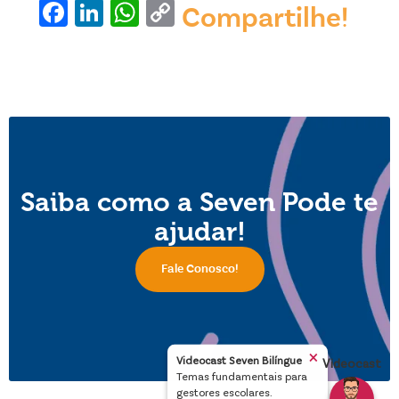
Facebook
LinkedIn
WhatsApp
Copy
Compartilhe!
Link
Saiba como a Seven Pode te
ajudar!
Fale Conosco!
×
Videocast Seven Bilíngue
Videocast
Temas fundamentais para
gestores escolares.